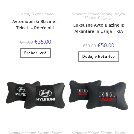
Blazine
,
Tekstil blazine
Alcantara blazine
,
Blazine
,
Usnjene
blazine
,
Z logotipi
Avtomobilski Blazine –
Luksuzne Avto Blazine Iz
Tekstil – Rdeče niti
Alkantare In Usnja – KIA
Izvirna
Trenutna
€
35.00
€
41.00
Izvirna
Trenutna
€
50.00
cena
cena
€
59.00
cena
cena
je
je:
je
je:
Preberi več
bila:
€35.00.
Dodaj v košarico
bila:
€50.00.
€41.00.
€59.00.
Alcantara blazine
,
Blazine
,
Usnjene
Alcantara blazine
,
Blazine
,
Usnjene