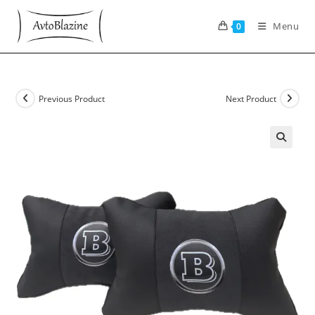
Skip
to
Menu
0
content
Previous Product
Next Product