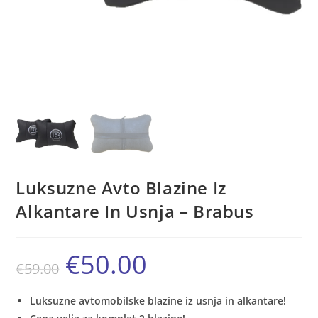
Luksuzne Avto Blazine Iz
Alkantare In Usnja – Brabus
€
50.00
Izvirna
Trenutna
€
59.00
cena
cena
je
je:
bila:
€50.00.
€59.00.
Luksuzne avtomobilske blazine iz usnja in alkantare!