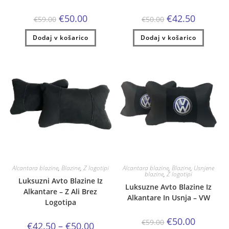
Izvirna
Trenutna
Izvirna
Trenutna
€
50.00
€
42.50
€
59.00
€
50.00
cena
cena
cena
cena
je
je:
je
je:
Dodaj v košarico
bila:
€50.00.
Dodaj v košarico
bila:
€42.50.
€59.00.
€50.00.
Alcantara blazine
,
Blazine
,
Z logotipi
Alcantara blazine
,
Blazine
,
Usnjene
blazine
,
Z logotipi
Luksuzni Avto Blazine Iz
Luksuzne Avto Blazine Iz
Alkantare – Z Ali Brez
Alkantare In Usnja – VW
Logotipa
Izvirna
Trenutna
€
50.00
€
59.00
Cenovni
€
42.50
–
€
50.00
cena
cena