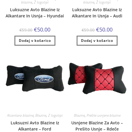
blazine
,
Z logotipi
blazine
,
Z logotipi
Luksuzne Avto Blazine Iz
Luksuzne Avto Blazine Iz
Alkantare In Usnja – Hyundai
Alkantare In Usnja – Audi
Izvirna
Trenutna
Izvirna
Trenutna
€
50.00
€
50.00
€
59.00
€
59.00
cena
cena
cena
cena
je
je:
je
je:
Dodaj v košarico
bila:
€50.00.
Dodaj v košarico
bila:
€50.00.
€59.00.
€59.00.
Alcantara blazine
,
Blazine
,
Z logotipi
Blazine
,
Prešite usnjene blazine
Luksuzni Avto Blazine Iz
Usnjene Blazine Za Avto –
Alkantare – Ford
Prešito Usnje – Rdeče