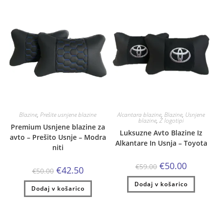
Blazine
,
Prešite usnjene blazine
Alcantara blazine
,
Blazine
,
Usnjene
blazine
,
Z logotipi
Premium Usnjene blazine za
Luksuzne Avto Blazine Iz
avto – Prešito Usnje – Modra
Alkantare In Usnja – Toyota
niti
Izvirna
Trenutna
€
50.00
€
59.00
Izvirna
Trenutna
€
42.50
€
50.00
cena
cena
cena
cena
je
je:
je
je:
Dodaj v košarico
bila:
€50.00.
Dodaj v košarico
bila:
€42.50.
€59.00.
€50.00.