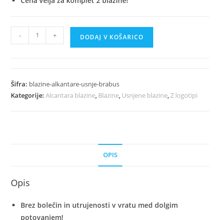
Cena velja za komplet 2 blazine!
Luksuzne
-
+
DODAJ V KOŠARICO
Avto
Blazine
Iz
Alkantare
Šifra:
blazine-alkantare-usnje-brabus
In
Kategorije:
Alcantara blazine
,
Blazine
,
Usnjene blazine
,
Z logotipi
Usnja
-
Brabus
količina
OPIS
Opis
Brez bolečin in utrujenosti v vratu med dolgim
potovanjem!