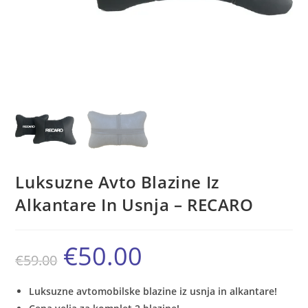
Luksuzne Avto Blazine Iz
Alkantare In Usnja – RECARO
€
50.00
Izvirna
Trenutna
€
59.00
cena
cena
je
je:
bila:
€50.00.
€59.00.
Luksuzne avtomobilske blazine iz usnja in alkantare!