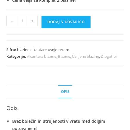
Cena velja za komplet 2 blazine!
Luksuzne
-
+
DODAJ V KOŠARICO
Avto
Blazine
Iz
Alkantare
Šifra:
blazine-alkantare-usnje-recaro
In
Kategorije:
Alcantara blazine
,
Blazine
,
Usnjene blazine
,
Z logotipi
Usnja
-
RECARO
količina
OPIS
Opis
Brez bolečin in utrujenosti v vratu med dolgim
potovanjem!