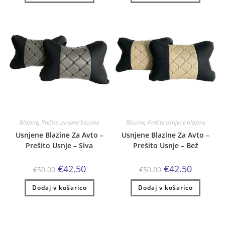
€41.00.
€41.00.
Blazine
,
Prešite usnjene blazine
Blazine
,
Prešite usnjene blazine
Usnjene Blazine Za Avto –
Usnjene Blazine Za Avto –
Prešito Usnje – Siva
Prešito Usnje – Bež
Izvirna
Trenutna
Izvirna
Trenutna
€
42.50
€
42.50
€
50.00
€
50.00
cena
cena
cena
cena
je
je:
je
je:
Dodaj v košarico
bila:
€42.50.
Dodaj v košarico
bila:
€42.50.
€50.00.
€50.00.