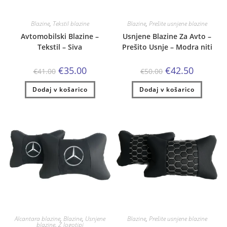
Blazine
,
Tekstil blazine
Blazine
,
Prešite usnjene blazine
Avtomobilski Blazine –
Usnjene Blazine Za Avto –
Tekstil – Siva
Prešito Usnje – Modra niti
Izvirna
Trenutna
Izvirna
Trenutna
€
35.00
€
42.50
€
41.00
€
50.00
cena
cena
cena
cena
je
je:
je
je:
Dodaj v košarico
bila:
€35.00.
Dodaj v košarico
bila:
€42.50.
€41.00.
€50.00.
Alcantara blazine
,
Blazine
,
Usnjene
Blazine
,
Prešite usnjene blazine
blazine
,
Z logotipi