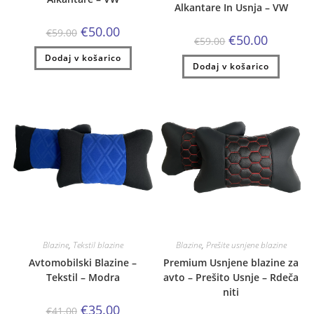
Alkantare In Usnja – VW
Izvirna
Trenutna
€
50.00
€
59.00
Izvirna
Trenutna
€
50.00
cena
cena
€
59.00
cena
cena
je
je:
je
je:
Dodaj v košarico
bila:
€50.00.
Dodaj v košarico
bila:
€50.00.
€59.00.
€59.00.
Blazine
,
Tekstil blazine
Blazine
,
Prešite usnjene blazine
Avtomobilski Blazine –
Premium Usnjene blazine za
Tekstil – Modra
avto – Prešito Usnje – Rdeča
niti
Izvirna
Trenutna
€
35.00
€
41.00