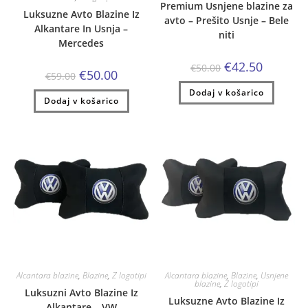
Premium Usnjene blazine za
Luksuzne Avto Blazine Iz
avto – Prešito Usnje – Bele
Alkantare In Usnja –
niti
Mercedes
Izvirna
Trenutna
€
42.50
€
50.00
Izvirna
Trenutna
€
50.00
cena
cena
€
59.00
cena
cena
je
je:
je
je:
Dodaj v košarico
bila:
€42.50.
Dodaj v košarico
bila:
€50.00.
€50.00.
€59.00.
Alcantara blazine
,
Blazine
,
Z logotipi
Alcantara blazine
,
Blazine
,
Usnjene
blazine
,
Z logotipi
Luksuzni Avto Blazine Iz
Luksuzne Avto Blazine Iz
Alkantare – VW