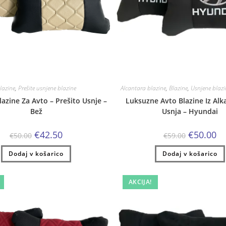
lazine
,
Prešite usnjene blazine
Alcantara blazine
,
Blazine
,
Usnjene blazi
azine Za Avto – Prešito Usnje –
Luksuzne Avto Blazine Iz Alk
Bež
Usnja – Hyundai
Izvirna
Trenutna
Izvirna
Tr
€
42.50
€
50.00
€
50.00
€
59.00
cena
cena
cena
ce
je
je:
je
je:
Dodaj v košarico
bila:
€42.50.
Dodaj v košarico
bila:
€5
€50.00.
€59.00.
AKCIJA!