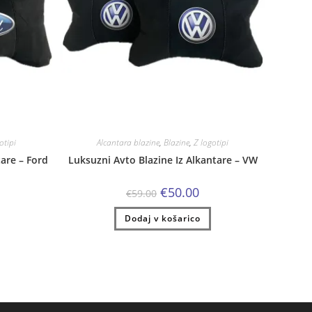
otipi
Alcantara blazine
,
Blazine
,
Z logotipi
tare – Ford
Luksuzni Avto Blazine Iz Alkantare – VW
enutna
Izvirna
Trenutna
€
50.00
€
59.00
na
cena
cena
je
je:
0.00.
Dodaj v košarico
bila:
€50.00.
€59.00.