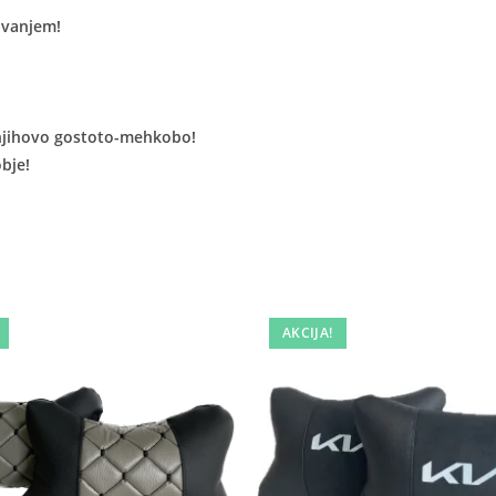
ovanjem!
 njihovo gostoto-mehkobo!
obje!
AKCIJA!