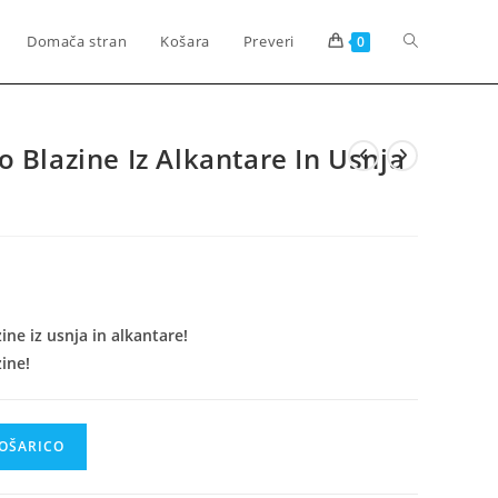
Toggle
Domača stran
Košara
Preveri
0
website
 Blazine Iz Alkantare In Usnja
search
nutna
a
00.
ne iz usnja in alkantare!
ine!
KOŠARICO