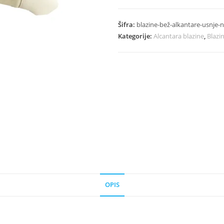
Blazine
Iz
Šifra:
blazine-bež-alkantare-usnje-n
Alkantare
Kategorije:
Alcantara blazine
,
Blazi
In
Usnja
-
Nissan
količina
OPIS