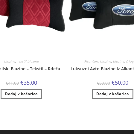
Blazine
,
Tekstil blazine
Alcantara blazine
,
Blazine
,
Z log
lski Blazine – Tekstil – Rdeča
Luksuzni Avto Blazine Iz Alkan
Izvirna
Trenutna
Izvirna
Tr
€
35.00
€
50.00
€
41.00
€
59.00
cena
cena
cena
ce
je
je:
je
je:
Dodaj v košarico
bila:
€35.00.
Dodaj v košarico
bila:
€5
€41.00.
€59.00.