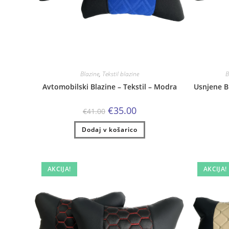
Blazine
,
Tekstil blazine
B
Avtomobilski Blazine – Tekstil – Modra
Usnjene Bl
Izvirna
Trenutna
€
35.00
€
41.00
cena
cena
je
je:
Dodaj v košarico
bila:
€35.00.
€41.00.
AKCIJA!
AKCIJA!