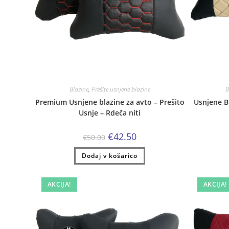
Blazine
,
Prešite usnjene blazine
B
Premium Usnjene blazine za avto – Prešito
Usnjene Bl
Usnje – Rdeča niti
Izvirna
Trenutna
€
42.50
€
50.00
cena
cena
je
je:
Dodaj v košarico
bila:
€42.50.
€50.00.
AKCIJA!
AKCIJA!