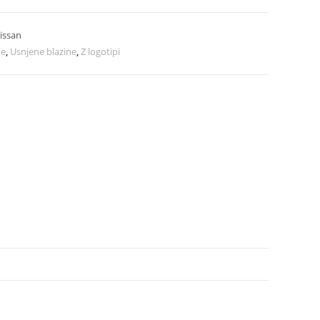
issan
ne
,
Usnjene blazine
,
Z logotipi