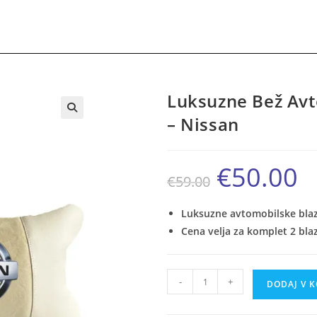
Luksuzne Bež Avto
– Nissan
€
50.00
Izvirna
Tre
€
59.00
cena
cen
je
je:
bila:
€50.
€59.00.
Luksuzne avtomobilske blazi
Cena velja za komplet 2 blaz
Luksuzne
-
+
DODAJ V 
Bež
Avto