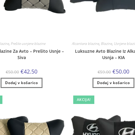
lazine
,
Prešite usnjene blazine
Alcantara blazine
,
Blazine
,
Usnjene blazi
azine Za Avto – Prešito Usnje –
Luksuzne Avto Blazine Iz Alk
Siva
Usnja – KIA
Izvirna
Trenutna
Izvirna
Tr
€
42.50
€
50.00
€
50.00
€
59.00
cena
cena
cena
ce
je
je:
je
je:
Dodaj v košarico
bila:
€42.50.
Dodaj v košarico
bila:
€5
€50.00.
€59.00.
AKCIJA!