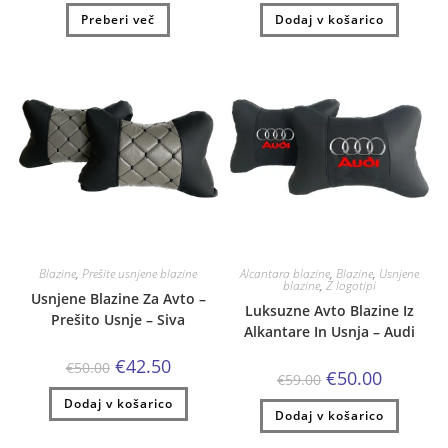
je
je:
je
je:
Preberi več
bila:
€35.00.
Dodaj v košarico
bila:
€50.00.
€41.00.
€59.00.
Blazine
,
Prešite usnjene blazine
Alcantara blazine
,
Blazine
,
Usnjene
blazine
,
Z logotipi
Usnjene Blazine Za Avto –
Luksuzne Avto Blazine Iz
Prešito Usnje – Siva
Alkantare In Usnja – Audi
Izvirna
Trenutna
€
42.50
€
50.00
Izvirna
Trenutna
€
50.00
cena
cena
€
59.00
cena
cena
je
je:
je
je:
Dodaj v košarico
bila:
€42.50.
Dodaj v košarico
bila:
€50.00.
€50.00.
€59.00.