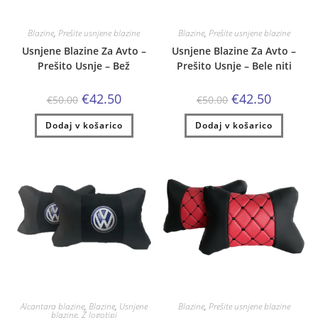
Blazine
,
Prešite usnjene blazine
Blazine
,
Prešite usnjene blazine
Usnjene Blazine Za Avto –
Usnjene Blazine Za Avto –
Prešito Usnje – Bež
Prešito Usnje – Bele niti
Izvirna
Trenutna
Izvirna
Trenutna
€
42.50
€
42.50
€
50.00
€
50.00
cena
cena
cena
cena
je
je:
je
je:
Dodaj v košarico
bila:
€42.50.
Dodaj v košarico
bila:
€42.50.
€50.00.
€50.00.
Alcantara blazine
,
Blazine
,
Usnjene
Blazine
,
Prešite usnjene blazine
blazine
,
Z logotipi