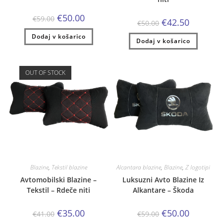
Izvirna
Trenutna
€
50.00
€
59.00
Izvirna
Trenutna
€
42.50
cena
cena
€
50.00
cena
cena
je
je:
je
je:
Dodaj v košarico
bila:
€50.00.
Dodaj v košarico
bila:
€42.50.
€59.00.
€50.00.
OUT OF STOCK
Blazine
,
Tekstil blazine
Alcantara blazine
,
Blazine
,
Z logotipi
Avtomobilski Blazine –
Luksuzni Avto Blazine Iz
Tekstil – Rdeče niti
Alkantare – Škoda
Izvirna
Trenutna
Izvirna
Trenutna
€
35.00
€
50.00
€
41.00
€
59.00
cena
cena
cena
cena