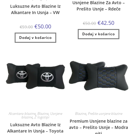
Usnjene Blazine Za Avto –
Luksuzne Avto Blazine Iz
Prešito Usnje – Rdeče
Alkantare In Usnja – VW
Izvirna
Trenutna
€
42.50
€
50.00
Izvirna
Trenutna
€
50.00
cena
cena
€
59.00
cena
cena
je
je:
je
je:
Dodaj v košarico
bila:
€42.50.
Dodaj v košarico
bila:
€50.00.
€50.00.
€59.00.
Alcantara blazine
,
Blazine
,
Usnjene
Blazine
,
Prešite usnjene blazine
blazine
,
Z logotipi
Premium Usnjene blazine za
Luksuzne Avto Blazine Iz
avto – Prešito Usnje – Modra
Alkantare In Usnja – Toyota
niti