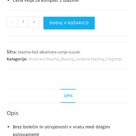
Cena velja za komplet 2 blazine!
Luksuzne
-
+
DODAJ V KOŠARICO
Bež
Avto
Blazine
Iz
Šifra:
blazine-bež-alkantare-usnje-suzuki
Alkantare
Kategorije:
Alcantara blazine
,
Blazine
,
Usnjene blazine
,
Z logotipi
In
Usnja
-
Suzuki
količina
OPIS
Opis
Brez bolečin in utrujenosti v vratu med dolgim
potovanjem!