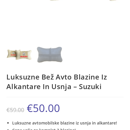
Luksuzne Bež Avto Blazine Iz
Alkantare In Usnja – Suzuki
€
50.00
Izvirna
Trenutna
€
59.00
cena
cena
je
je:
bila:
€50.00.
€59.00.
Luksuzne avtomobilske blazine iz usnja in alkantare!