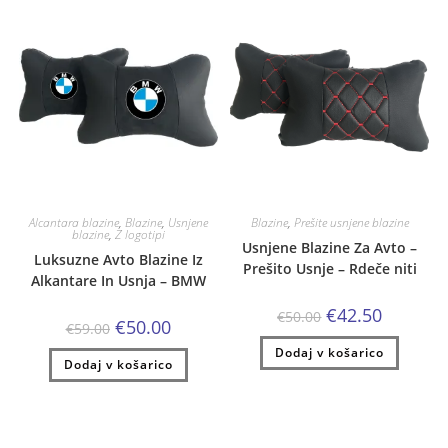
Alcantara blazine
,
Blazine
,
Usnjene
Blazine
,
Prešite usnjene blazine
blazine
,
Z logotipi
Usnjene Blazine Za Avto –
Luksuzne Avto Blazine Iz
Prešito Usnje – Rdeče niti
Alkantare In Usnja – BMW
Izvirna
Trenutna
€
42.50
€
50.00
Izvirna
Trenutna
€
50.00
cena
cena
€
59.00
cena
cena
je
je:
je
je:
Dodaj v košarico
bila:
€42.50.
Dodaj v košarico
bila:
€50.00.
€50.00.
€59.00.