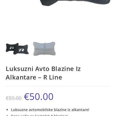
Luksuzni Avto Blazine Iz
Alkantare – R Line
€
50.00
Izvirna
Trenutna
€
59.00
cena
cena
je
je:
bila:
€50.00.
€59.00.
Luksuzne avtomobilske blazine iz alkantare!