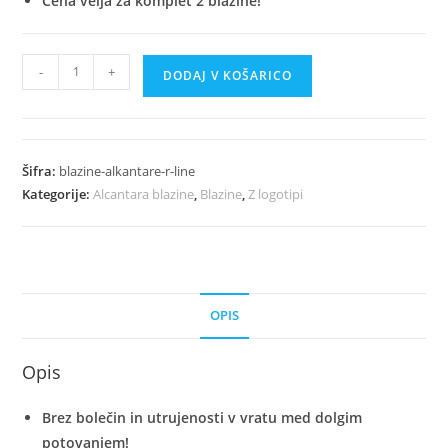
Cena velja za komplet 2 blazine!
Luksuzni
-
+
DODAJ V KOŠARICO
Avto
Blazine
Iz
Alkantare
Šifra:
blazine-alkantare-r-line
-
Kategorije:
Alcantara blazine
,
Blazine
,
Z logotipi
R
Line
količina
OPIS
Opis
Brez bolečin in utrujenosti v vratu med dolgim
potovanjem!