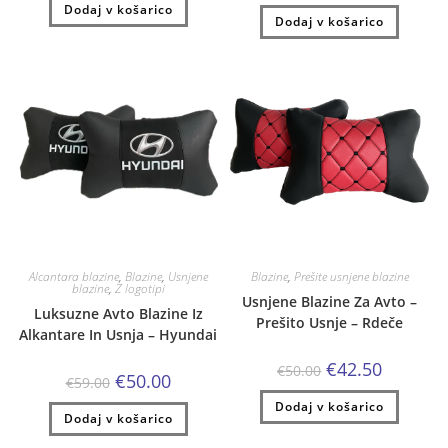
je
je:
Dodaj v košarico
bila:
€35.00.
Dodaj v košarico
bila:
€50.00.
€41.00.
€59.00.
Alcantara blazine
,
Blazine
,
Usnjene
Blazine
,
Prešite usnjene blazine
blazine
,
Z logotipi
Usnjene Blazine Za Avto –
Luksuzne Avto Blazine Iz
Prešito Usnje – Rdeče
Alkantare In Usnja – Hyundai
Izvirna
Trenutna
€
42.50
€
50.00
Izvirna
Trenutna
€
50.00
cena
cena
€
59.00
cena
cena
je
je:
je
je:
Dodaj v košarico
bila:
€42.50.
Dodaj v košarico
bila:
€50.00.
€50.00.
€59.00.