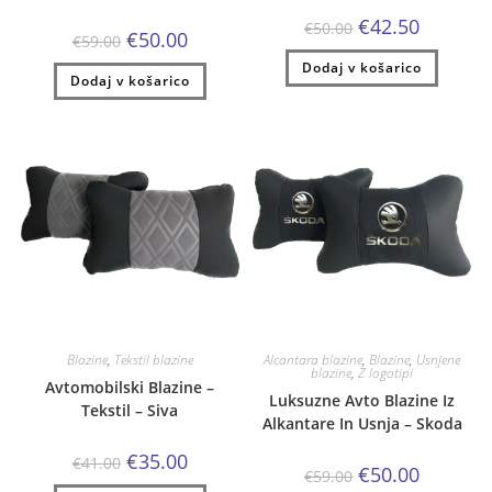
Izvirna
Trenutna
€
42.50
€
50.00
Izvirna
Trenutna
€
50.00
cena
cena
€
59.00
cena
cena
je
je:
je
je:
Dodaj v košarico
bila:
€42.50.
Dodaj v košarico
bila:
€50.00.
€50.00.
€59.00.
Blazine
,
Tekstil blazine
Alcantara blazine
,
Blazine
,
Usnjene
blazine
,
Z logotipi
Avtomobilski Blazine –
Luksuzne Avto Blazine Iz
Tekstil – Siva
Alkantare In Usnja – Skoda
Izvirna
Trenutna
€
35.00
€
41.00
Izvirna
Trenutna
€
50.00
cena
cena
€
59.00
cena
cena
je
je: