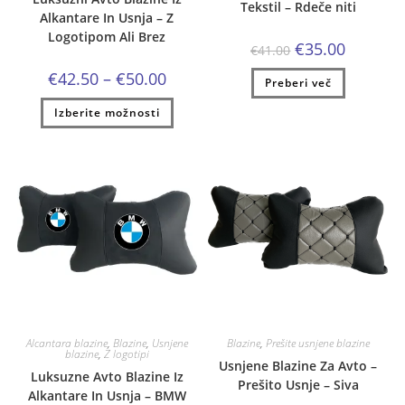
Tekstil – Rdeče niti
Alkantare In Usnja – Z
Logotipom Ali Brez
Izvirna
Trenutna
€
35.00
€
41.00
cena
cena
je
je:
Cenovni
€
42.50
–
€
50.00
Preberi več
bila:
€35.00.
razpon:
€41.00.
od
Ta
Izberite možnosti
€42.50
izdelek
do
ima
€50.00
več
različic.
Možnosti
lahko
izberete
na
strani
izdelka
Alcantara blazine
,
Blazine
,
Usnjene
Blazine
,
Prešite usnjene blazine
blazine
,
Z logotipi
Usnjene Blazine Za Avto –
Luksuzne Avto Blazine Iz
Prešito Usnje – Siva
Alkantare In Usnja – BMW