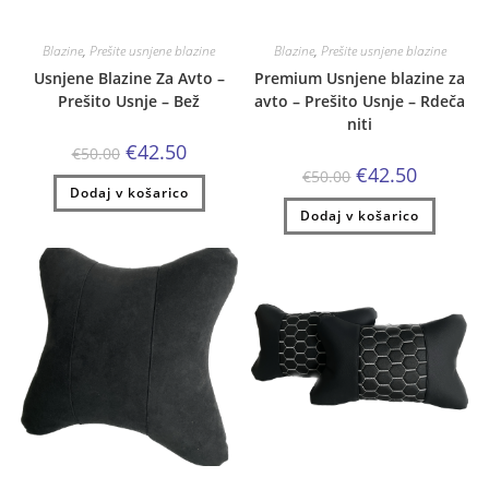
Blazine
,
Prešite usnjene blazine
Blazine
,
Prešite usnjene blazine
Usnjene Blazine Za Avto –
Premium Usnjene blazine za
Prešito Usnje – Bež
avto – Prešito Usnje – Rdeča
niti
Izvirna
Trenutna
€
42.50
€
50.00
cena
cena
Izvirna
Trenutna
€
42.50
€
50.00
je
je:
cena
cena
Dodaj v košarico
bila:
€42.50.
je
je:
€50.00.
Dodaj v košarico
bila:
€42.50.
€50.00.