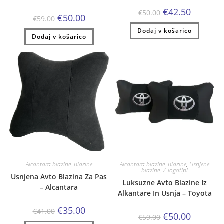
Izvirna
Trenutna
€
42.50
€
50.00
Izvirna
Trenutna
€
50.00
cena
cena
€
59.00
cena
cena
je
je:
je
je:
Dodaj v košarico
bila:
€42.50.
Dodaj v košarico
bila:
€50.00.
€50.00.
€59.00.
Alcantara blazine
,
Blazine
Alcantara blazine
,
Blazine
,
Usnjene
blazine
,
Z logotipi
Usnjena Avto Blazina Za Pas
Luksuzne Avto Blazine Iz
– Alcantara
Alkantare In Usnja – Toyota
Izvirna
Trenutna
€
35.00
€
41.00
Izvirna
Trenutna
€
50.00
cena
cena
€
59.00
cena
cena
je
je: