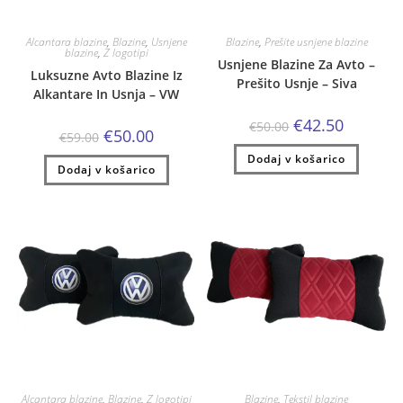
Alcantara blazine
,
Blazine
,
Usnjene
Blazine
,
Prešite usnjene blazine
blazine
,
Z logotipi
Usnjene Blazine Za Avto –
Luksuzne Avto Blazine Iz
Prešito Usnje – Siva
Alkantare In Usnja – VW
Izvirna
Trenutna
€
42.50
€
50.00
Izvirna
Trenutna
€
50.00
cena
cena
€
59.00
cena
cena
je
je:
je
je:
Dodaj v košarico
bila:
€42.50.
Dodaj v košarico
bila:
€50.00.
€50.00.
€59.00.
Alcantara blazine
,
Blazine
,
Z logotipi
Blazine
,
Tekstil blazine