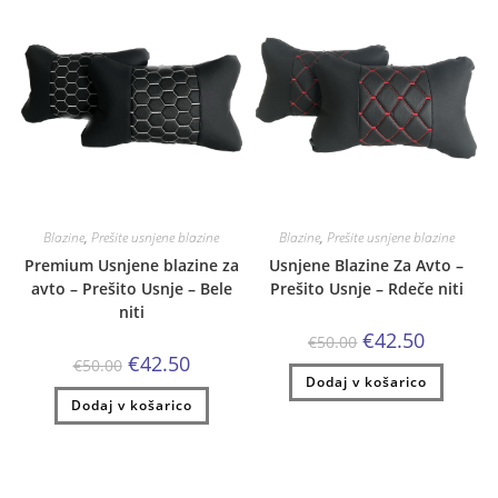
Blazine
,
Prešite usnjene blazine
Blazine
,
Prešite usnjene blazine
Premium Usnjene blazine za
Usnjene Blazine Za Avto –
avto – Prešito Usnje – Bele
Prešito Usnje – Rdeče niti
niti
Izvirna
Trenutna
€
42.50
€
50.00
cena
cena
Izvirna
Trenutna
€
42.50
€
50.00
je
je:
cena
cena
Dodaj v košarico
bila:
€42.50.
je
je:
€50.00.
Dodaj v košarico
bila:
€42.50.
€50.00.