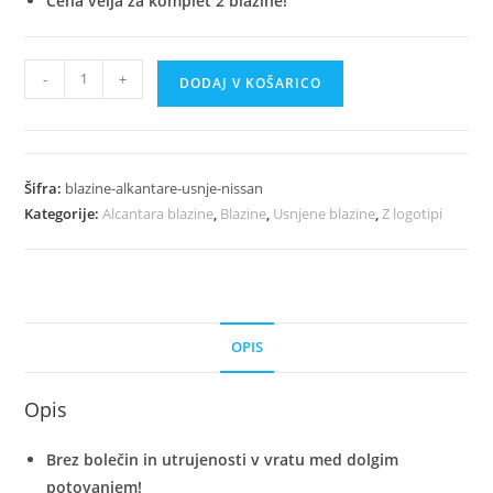
Cena velja za komplet 2 blazine!
Luksuzne
-
+
DODAJ V KOŠARICO
Avto
Blazine
Iz
Alkantare
Šifra:
blazine-alkantare-usnje-nissan
In
Kategorije:
Alcantara blazine
,
Blazine
,
Usnjene blazine
,
Z logotipi
Usnja
-
Nissan
količina
OPIS
Opis
Brez bolečin in utrujenosti v vratu med dolgim
potovanjem!