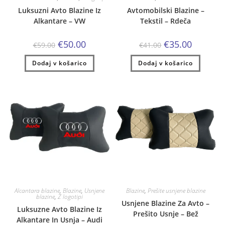
Luksuzni Avto Blazine Iz
Avtomobilski Blazine –
Alkantare – VW
Tekstil – Rdeča
Izvirna
Trenutna
Izvirna
Trenutna
€
50.00
€
35.00
€
59.00
€
41.00
cena
cena
cena
cena
je
je:
je
je:
Dodaj v košarico
bila:
€50.00.
Dodaj v košarico
bila:
€35.00.
€59.00.
€41.00.
Alcantara blazine
,
Blazine
,
Usnjene
Blazine
,
Prešite usnjene blazine
blazine
,
Z logotipi
Usnjene Blazine Za Avto –
Luksuzne Avto Blazine Iz
Prešito Usnje – Bež
Alkantare In Usnja – Audi