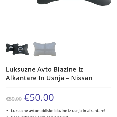
Luksuzne Avto Blazine Iz
Alkantare In Usnja – Nissan
€
50.00
Izvirna
Trenutna
€
59.00
cena
cena
je
je:
bila:
€50.00.
€59.00.
Luksuzne avtomobilske blazine iz usnja in alkantare!