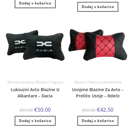
je
je:
Dodaj v košarico
bila:
€35.00.
Dodaj v košarico
bila:
€50.00.
€41.00.
€59.00.
Alcantara blazine
,
Blazine
,
Z logotipi
Blazine
,
Prešite usnjene blazine
Luksuzni Avto Blazine Iz
Usnjene Blazine Za Avto –
Alkantare – Dacia
Prešito Usnje – Rdeče
Izvirna
Trenutna
Izvirna
Trenutna
€
50.00
€
42.50
€
59.00
€
50.00
cena
cena
cena
cena
je
je:
je
je:
Dodaj v košarico
bila:
€50.00.
Dodaj v košarico
bila:
€42.50.
€59.00.
€50.00.