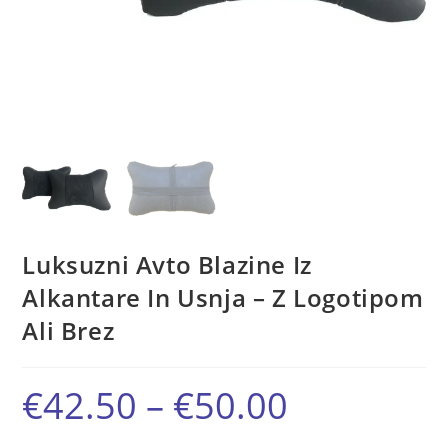
Luksuzni Avto Blazine Iz
Alkantare In Usnja – Z Logotipom
Ali Brez
€
42.50
–
€
50.00
Cenovni
razpon:
od
€42.50