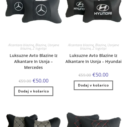
Alcantara blazine
,
Blazine
,
Usnjene
Alcantara blazine
,
Blazine
,
Usnjene
blazine
,
Z logotipi
blazine
,
Z logotipi
Luksuzne Avto Blazine Iz
Luksuzne Avto Blazine Iz
Alkantare In Usnja –
Alkantare In Usnja – Hyundai
Mercedes
Izvirna
Trenutna
€
50.00
€
59.00
cena
cena
Izvirna
Trenutna
€
50.00
€
59.00
je
je:
cena
cena
Dodaj v košarico
bila:
€50.00.
je
je:
€59.00.
Dodaj v košarico
bila:
€50.00.
€59.00.