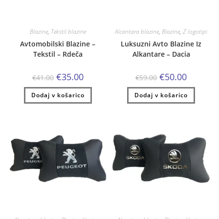
Blazine
,
Tekstil blazine
Alcantara blazine
,
Blazine
,
Z logotipi
Avtomobilski Blazine –
Luksuzni Avto Blazine Iz
Tekstil – Rdeča
Alkantare – Dacia
Izvirna
Trenutna
Izvirna
Trenutna
€
35.00
€
50.00
€
41.00
€
59.00
cena
cena
cena
cena
je
je:
je
je:
Dodaj v košarico
bila:
€35.00.
Dodaj v košarico
bila:
€50.00.
€41.00.
€59.00.