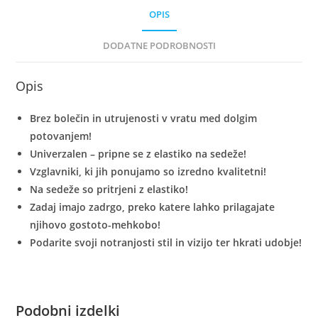
Ali
OPIS
Brez
DODATNE PODROBNOSTI
količina
Opis
Brez bolečin in utrujenosti v vratu med dolgim
potovanjem!
Univerzalen – pripne se z elastiko na sedeže!
Vzglavniki, ki jih ponujamo so izredno kvalitetni!
Na sedeže so pritrjeni z elastiko!
Zadaj imajo zadrgo, preko katere lahko prilagajate
njihovo gostoto-mehkobo!
Podarite svoji notranjosti stil in vizijo ter hkrati udobje!
Podobni izdelki