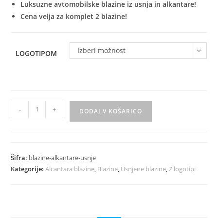
do
Luksuzne avtomobilske blazine iz usnja in alkantare!
€50.00
Cena velja za komplet 2 blazine!
Izberi možnost
LOGOTIPOM
Luksuzni
-
+
DODAJ V KOŠARICO
Avto
Blazine
Iz
Alkantare
Šifra:
blazine-alkantare-usnje
In
Kategorije:
Alcantara blazine
,
Blazine
,
Usnjene blazine
,
Z logotipi
Usnja
-
Z
Logotipom