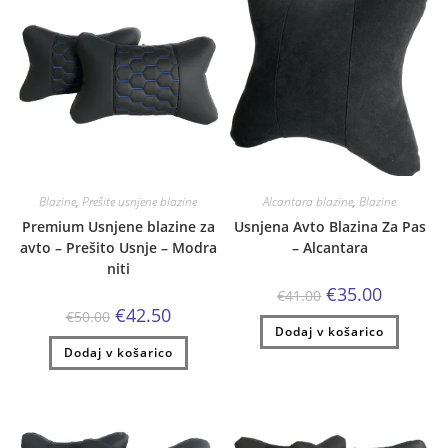
Blazine
,
Prešite usnjene blazine
Alcantara blazine
,
Blazine
Premium Usnjene blazine za
Usnjena Avto Blazina Za Pas
avto – Prešito Usnje – Modra
– Alcantara
niti
Izvirna
Trenutna
€
35.00
€
41.00
cena
cena
Izvirna
Trenutna
€
42.50
€
50.00
je
je:
cena
cena
Dodaj v košarico
bila:
€35.00.
je
je:
€41.00.
Dodaj v košarico
bila:
€42.50.
€50.00.