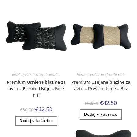
Blazine
,
Prešite usnjene blazine
Blazine
,
Prešite usnjene blazine
Premium Usnjene blazine za
Premium Usnjene blazine za
avto – Prešito Usnje – Bele
avto – Prešito Usnje – Bež
niti
Izvirna
Trenutna
€
42.50
€
50.00
cena
cena
Izvirna
Trenutna
€
42.50
€
50.00
je
je:
cena
cena
Dodaj v košarico
bila:
€42.50.
je
je:
€50.00.
Dodaj v košarico
bila:
€42.50.
€50.00.