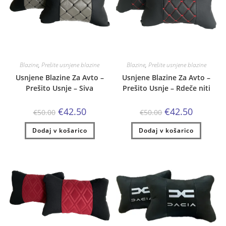
Blazine
,
Prešite usnjene blazine
Blazine
,
Prešite usnjene blazine
Usnjene Blazine Za Avto –
Usnjene Blazine Za Avto –
Prešito Usnje – Siva
Prešito Usnje – Rdeče niti
Izvirna
Trenutna
Izvirna
Trenutna
€
42.50
€
42.50
€
50.00
€
50.00
cena
cena
cena
cena
je
je:
je
je:
Dodaj v košarico
bila:
€42.50.
Dodaj v košarico
bila:
€42.50.
€50.00.
€50.00.