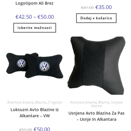
Logotipom Ali Brez
Izvirna
Trenutna
€
35.00
€
41.00
cena
cena
je
je:
Cenovni
€
42.50
–
€
50.00
Dodaj v košarico
bila:
€35.00.
razpon:
€41.00.
od
Ta
Izberite možnosti
€42.50
izdelek
do
ima
€50.00
več
različic.
Možnosti
lahko
izberete
na
strani
izdelka
Alcantara blazine
,
Blazine
,
Z logotipi
Alcantara blazine
,
Blazine
,
Usnjene
blazine
Luksuzni Avto Blazine Iz
Usnjena Avto Blazina Za Pas
Alkantare – VW
– Usnje In Alkantara
Izvirna
Trenutna
€
50.00
€
59.00