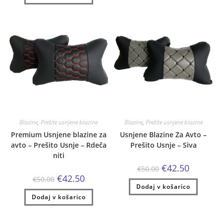
€59.00.
Blazine
,
Prešite usnjene blazine
Blazine
,
Prešite usnjene blazine
Premium Usnjene blazine za
Usnjene Blazine Za Avto –
avto – Prešito Usnje – Rdeča
Prešito Usnje – Siva
niti
Izvirna
Trenutna
€
42.50
€
50.00
cena
cena
Izvirna
Trenutna
€
42.50
€
50.00
je
je:
cena
cena
Dodaj v košarico
bila:
€42.50.
je
je:
€50.00.
Dodaj v košarico
bila:
€42.50.
€50.00.