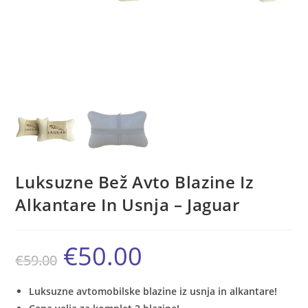
Luksuzne Bež Avto Blazine Iz
Alkantare In Usnja – Jaguar
€
50.00
Izvirna
Trenutna
€
59.00
cena
cena
je
je:
bila:
€50.00.
€59.00.
Luksuzne avtomobilske blazine iz usnja in alkantare!