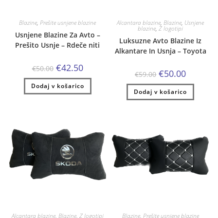
Blazine
,
Prešite usnjene blazine
Alcantara blazine
,
Blazine
,
Usnjene
blazine
,
Z logotipi
Usnjene Blazine Za Avto –
Luksuzne Avto Blazine Iz
Prešito Usnje – Rdeče niti
Alkantare In Usnja – Toyota
Izvirna
Trenutna
€
42.50
€
50.00
Izvirna
Trenutna
€
50.00
cena
cena
€
59.00
cena
cena
je
je:
je
je:
Dodaj v košarico
bila:
€42.50.
Dodaj v košarico
bila:
€50.00.
€50.00.
€59.00.
Alcantara blazine
,
Blazine
,
Z logotipi
Blazine
,
Prešite usnjene blazine