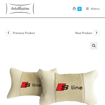
Skip
to
Menu
0
content
Previous Product
Next Product