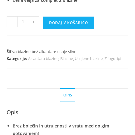
Cena velja za komplet 2 blazine!
Luksuzne
-
+
DODAJ V KOŠARICO
Bež
Avto
Blazine
Iz
Šifra:
blazine-bež-alkantare-usnje-sline
Alkantare
Kategorije:
Alcantara blazine
,
Blazine
,
Usnjene blazine
,
Z logotipi
In
Usnja
-
S
line
OPIS
količina
Opis
Brez bolečin in utrujenosti v vratu med dolgim
potovanjem!