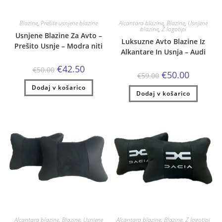
Blazine
,
Prešite usnjene blazine
Alcantara blazine
,
Blazine
,
Usnjene
blazine
,
Z logotipi
Usnjene Blazine Za Avto –
Luksuzne Avto Blazine Iz
Prešito Usnje – Modra niti
Alkantare In Usnja – Audi
Izvirna
Trenutna
€
42.50
€
50.00
Izvirna
Trenutna
€
50.00
cena
cena
€
59.00
cena
cena
je
je:
je
je:
Dodaj v košarico
bila:
€42.50.
Dodaj v košarico
bila:
€50.00.
€50.00.
€59.00.
Alcantara blazine
,
Blazine
,
Usnjene
Alcantara blazine
,
Blazine
,
Z logotipi