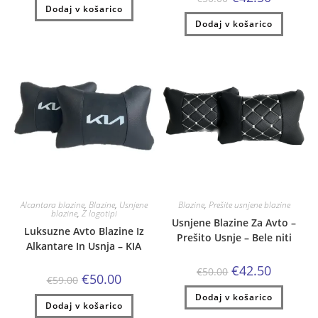
cena
cena
Dodaj v košarico
bila:
€50.00.
je
je:
€59.00.
Dodaj v košarico
bila:
€42.50.
€50.00.
Alcantara blazine
,
Blazine
,
Usnjene
Blazine
,
Prešite usnjene blazine
blazine
,
Z logotipi
Usnjene Blazine Za Avto –
Luksuzne Avto Blazine Iz
Prešito Usnje – Bele niti
Alkantare In Usnja – KIA
Izvirna
Trenutna
€
42.50
€
50.00
Izvirna
Trenutna
€
50.00
cena
cena
€
59.00
cena
cena
je
je:
je
je:
Dodaj v košarico
bila:
€42.50.
Dodaj v košarico
bila:
€50.00.
€50.00.
€59.00.