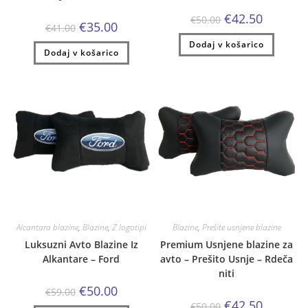
Izvirna
Trenutna
€
42.50
€
50.00
Izvirna
Trenutna
€
35.00
cena
cena
€
41.00
cena
cena
je
je:
je
je:
Dodaj v košarico
bila:
€42.50.
Dodaj v košarico
bila:
€35.00.
€50.00.
€41.00.
Alcantara blazine
,
Blazine
,
Z logotipi
Blazine
,
Prešite usnjene blazine
Luksuzni Avto Blazine Iz
Premium Usnjene blazine za
Alkantare – Ford
avto – Prešito Usnje – Rdeča
niti
Izvirna
Trenutna
€
50.00
€
59.00
cena
cena
Izvirna
Trenutna
€
42.50
€
50.00
je
je: