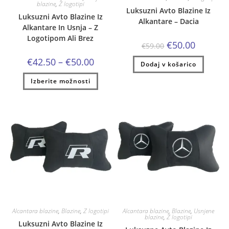
blazine
,
Z logotipi
Luksuzni Avto Blazine Iz
Luksuzni Avto Blazine Iz
Alkantare – Dacia
Alkantare In Usnja – Z
Logotipom Ali Brez
Izvirna
Trenutna
€
50.00
€
59.00
cena
cena
je
je:
Cenovni
€
42.50
–
€
50.00
Dodaj v košarico
bila:
€50.00.
razpon:
€59.00.
od
Ta
Izberite možnosti
€42.50
izdelek
do
ima
€50.00
več
različic.
Možnosti
lahko
izberete
na
strani
izdelka
Alcantara blazine
,
Blazine
,
Z logotipi
Alcantara blazine
,
Blazine
,
Usnjene
blazine
,
Z logotipi
Luksuzni Avto Blazine Iz