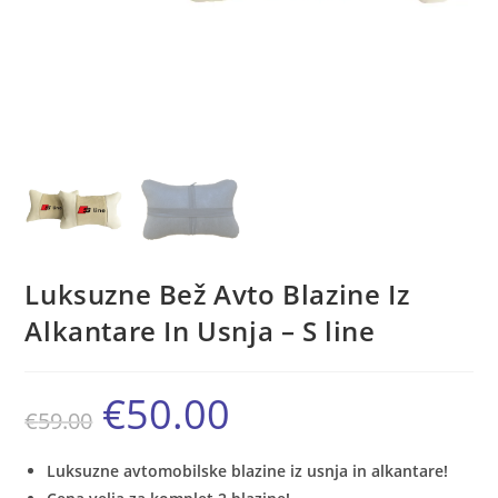
Luksuzne Bež Avto Blazine Iz
Alkantare In Usnja – S line
€
50.00
Izvirna
Trenutna
€
59.00
cena
cena
je
je:
bila:
€50.00.
€59.00.
Luksuzne avtomobilske blazine iz usnja in alkantare!