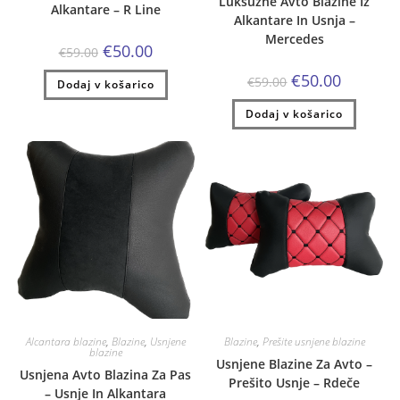
Luksuzne Avto Blazine Iz
Alkantare – R Line
Alkantare In Usnja –
Mercedes
Izvirna
Trenutna
€
50.00
€
59.00
cena
cena
je
je:
Izvirna
Trenutna
€
50.00
€
59.00
Dodaj v košarico
bila:
€50.00.
cena
cena
€59.00.
je
je:
Dodaj v košarico
bila:
€50.00.
€59.00.
Alcantara blazine
,
Blazine
,
Usnjene
Blazine
,
Prešite usnjene blazine
blazine
Usnjene Blazine Za Avto –
Usnjena Avto Blazina Za Pas
Prešito Usnje – Rdeče
– Usnje In Alkantara