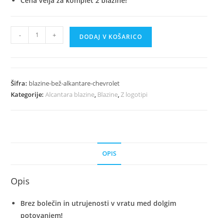
Cena velja za komplet 2 blazine!
Luksuzni
-
+
DODAJ V KOŠARICO
Bež
Avto
Blazine
Iz
Šifra:
blazine-bež-alkantare-chevrolet
Alkantare
Kategorije:
Alcantara blazine
,
Blazine
,
Z logotipi
-
Chevrolet
količina
OPIS
Opis
Brez bolečin in utrujenosti v vratu med dolgim
potovanjem!