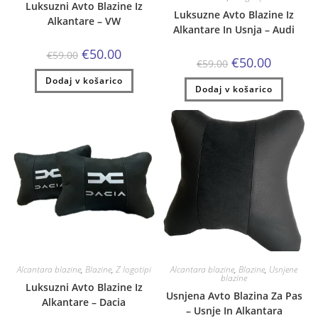
Luksuzni Avto Blazine Iz
Luksuzne Avto Blazine Iz
Alkantare – VW
Alkantare In Usnja – Audi
Izvirna
Trenutna
€
50.00
€
59.00
Izvirna
Trenutna
€
50.00
cena
cena
€
59.00
cena
cena
je
je:
je
je:
Dodaj v košarico
bila:
€50.00.
Dodaj v košarico
bila:
€50.00.
€59.00.
€59.00.
Alcantara blazine
,
Blazine
,
Z logotipi
Alcantara blazine
,
Blazine
,
Usnjene
blazine
Luksuzni Avto Blazine Iz
Usnjena Avto Blazina Za Pas
Alkantare – Dacia
– Usnje In Alkantara