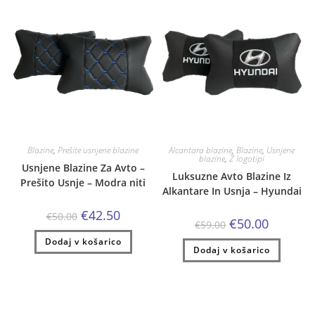
Blazine
,
Prešite usnjene blazine
Alcantara blazine
,
Blazine
,
Usnjene
blazine
,
Z logotipi
Usnjene Blazine Za Avto –
Luksuzne Avto Blazine Iz
Prešito Usnje – Modra niti
Alkantare In Usnja – Hyundai
Izvirna
Trenutna
€
42.50
€
50.00
Izvirna
Trenutna
€
50.00
cena
cena
€
59.00
cena
cena
je
je:
je
je:
Dodaj v košarico
bila:
€42.50.
Dodaj v košarico
bila:
€50.00.
€50.00.
€59.00.