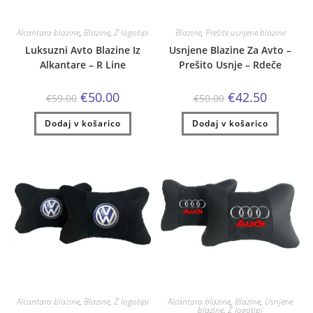
Alcantara blazine
,
Blazine
,
Z logotipi
Blazine
,
Prešite usnjene blazine
Luksuzni Avto Blazine Iz
Usnjene Blazine Za Avto –
Alkantare – R Line
Prešito Usnje – Rdeče
Izvirna
Trenutna
Izvirna
Trenutna
€
50.00
€
42.50
€
59.00
€
50.00
cena
cena
cena
cena
je
je:
je
je:
Dodaj v košarico
bila:
€50.00.
Dodaj v košarico
bila:
€42.50.
€59.00.
€50.00.
Alcantara blazine
,
Blazine
,
Z logotipi
Alcantara blazine
,
Blazine
,
Usnjene
blazine
,
Z logotipi