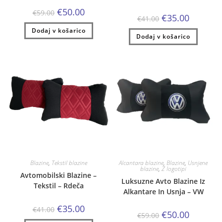
Izvirna
Trenutna
€
50.00
€
59.00
Izvirna
Trenutna
€
35.00
cena
cena
€
41.00
cena
cena
je
je:
je
je:
Dodaj v košarico
bila:
€50.00.
Dodaj v košarico
bila:
€35.00.
€59.00.
€41.00.
Blazine
,
Tekstil blazine
Alcantara blazine
,
Blazine
,
Usnjene
blazine
,
Z logotipi
Avtomobilski Blazine –
Luksuzne Avto Blazine Iz
Tekstil – Rdeča
Alkantare In Usnja – VW
Izvirna
Trenutna
€
35.00
€
41.00
Izvirna
Trenutna
€
50.00
cena
cena
€
59.00
cena
cena
je
je: