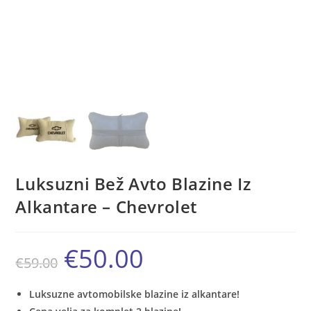
Luksuzni Bež Avto Blazine Iz
Alkantare – Chevrolet
€
50.00
Izvirna
Trenutna
€
59.00
cena
cena
je
je:
bila:
€50.00.
€59.00.
Luksuzne avtomobilske blazine iz alkantare!