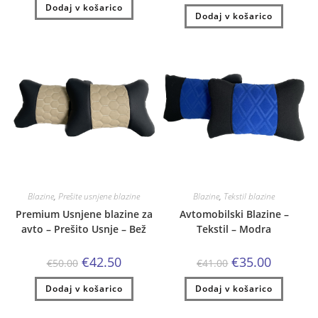
je
je:
Dodaj v košarico
bila:
€35.00.
Dodaj v košarico
bila:
€50.00.
€41.00.
€59.00.
Blazine
,
Prešite usnjene blazine
Blazine
,
Tekstil blazine
Premium Usnjene blazine za
Avtomobilski Blazine –
avto – Prešito Usnje – Bež
Tekstil – Modra
Izvirna
Trenutna
Izvirna
Trenutna
€
42.50
€
35.00
€
50.00
€
41.00
cena
cena
cena
cena
je
je:
je
je:
Dodaj v košarico
bila:
€42.50.
Dodaj v košarico
bila:
€35.00.
€50.00.
€41.00.