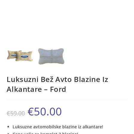
Luksuzni Bež Avto Blazine Iz
Alkantare – Ford
€
50.00
Izvirna
Trenutna
€
59.00
cena
cena
je
je:
bila:
€50.00.
€59.00.
Luksuzne avtomobilske blazine iz alkantare!