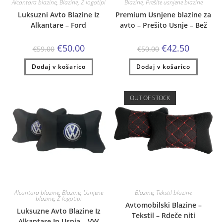
Alcantara blazine
,
Blazine
,
Z logotipi
Blazine
,
Prešite usnjene blazine
Luksuzni Avto Blazine Iz
Premium Usnjene blazine za
Alkantare – Ford
avto – Prešito Usnje – Bež
Izvirna
Trenutna
Izvirna
Trenutna
€
50.00
€
42.50
€
59.00
€
50.00
cena
cena
cena
cena
je
je:
je
je:
Dodaj v košarico
bila:
€50.00.
Dodaj v košarico
bila:
€42.50.
€59.00.
€50.00.
OUT OF STOCK
Alcantara blazine
,
Blazine
,
Usnjene
Blazine
,
Tekstil blazine
blazine
,
Z logotipi
Avtomobilski Blazine –
Luksuzne Avto Blazine Iz
Tekstil – Rdeče niti
Alkantare In Usnja – VW