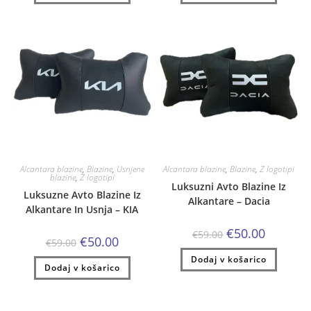
€59.00.
€59.00.
Alcantara blazine
,
Blazine
,
Usnjene
Alcantara blazine
,
Blazine
,
Z logotipi
blazine
,
Z logotipi
Luksuzni Avto Blazine Iz
Luksuzne Avto Blazine Iz
Alkantare – Dacia
Alkantare In Usnja – KIA
Izvirna
Trenutna
€
50.00
€
59.00
Izvirna
Trenutna
€
50.00
cena
cena
€
59.00
cena
cena
je
je:
je
je:
Dodaj v košarico
bila:
€50.00.
Dodaj v košarico
bila:
€50.00.
€59.00.
€59.00.