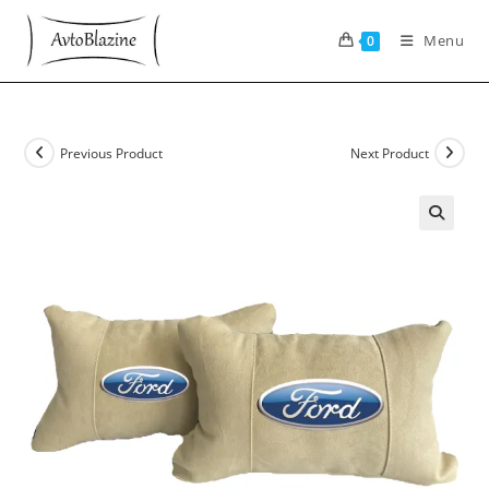
Skip
to
Menu
0
content
Previous Product
Next Product
🔍