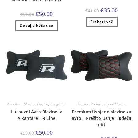
Izvirna
Trenutna
€
35.00
€
41.00
Izvirna
Trenutna
€
50.00
cena
cena
€
59.00
cena
cena
je
je:
je
je:
Preberi več
bila:
€35.00.
Dodaj v košarico
bila:
€50.00.
€41.00.
€59.00.
Alcantara blazine
,
Blazine
,
Z logotipi
Blazine
,
Prešite usnjene blazine
Luksuzni Avto Blazine Iz
Premium Usnjene blazine za
Alkantare – R Line
avto – Prešito Usnje – Rdeča
niti
Izvirna
Trenutna
€
50.00
€
59.00
cena
cena
Izvirna
Trenutna