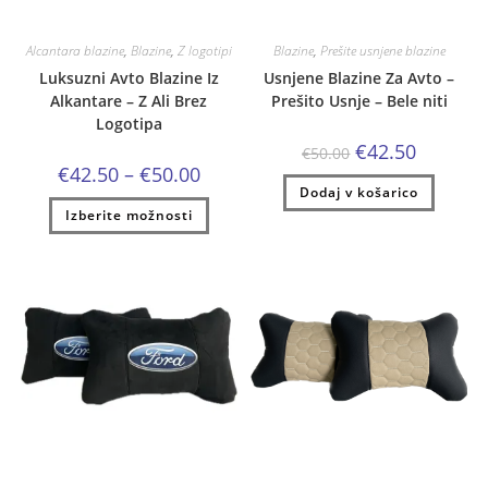
Alcantara blazine
,
Blazine
,
Z logotipi
Blazine
,
Prešite usnjene blazine
Luksuzni Avto Blazine Iz
Usnjene Blazine Za Avto –
Alkantare – Z Ali Brez
Prešito Usnje – Bele niti
Logotipa
Izvirna
Trenutna
€
42.50
€
50.00
cena
cena
Cenovni
€
42.50
–
€
50.00
je
je:
razpon:
Dodaj v košarico
bila:
€42.50.
od
Ta
€50.00.
Izberite možnosti
€42.50
izdelek
do
ima
€50.00
več
različic.
Možnosti
lahko
izberete
na
strani
izdelka