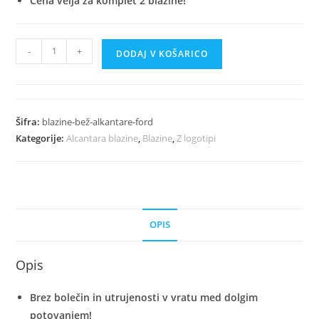
Cena velja za komplet 2 blazine!
Luksuzni
-
+
DODAJ V KOŠARICO
Bež
Avto
Blazine
Iz
Šifra:
blazine-bež-alkantare-ford
Alkantare
Kategorije:
Alcantara blazine
,
Blazine
,
Z logotipi
-
Ford
količina
OPIS
Opis
Brez bolečin in utrujenosti v vratu med dolgim
potovanjem!