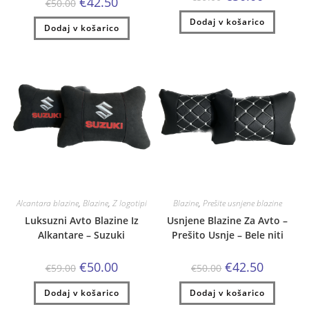
€
42.50
€
50.00
cena
cena
cena
cena
je
je:
je
je:
Dodaj v košarico
bila:
€50.00.
Dodaj v košarico
bila:
€42.50.
€59.00.
€50.00.
Alcantara blazine
,
Blazine
,
Z logotipi
Blazine
,
Prešite usnjene blazine
Luksuzni Avto Blazine Iz
Usnjene Blazine Za Avto –
Alkantare – Suzuki
Prešito Usnje – Bele niti
Izvirna
Trenutna
Izvirna
Trenutna
€
50.00
€
42.50
€
59.00
€
50.00
cena
cena
cena
cena
je
je:
je
je:
Dodaj v košarico
bila:
€50.00.
Dodaj v košarico
bila:
€42.50.
€59.00.
€50.00.