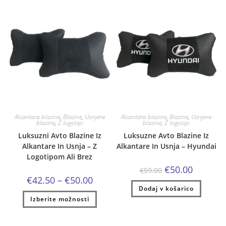
Alcantara blazine
,
Blazine
,
Usnjene
Alcantara blazine
,
Blazine
,
Usnjene
blazine
,
Z logotipi
blazine
,
Z logotipi
Luksuzni Avto Blazine Iz
Luksuzne Avto Blazine Iz
Alkantare In Usnja – Z
Alkantare In Usnja – Hyundai
Logotipom Ali Brez
Izvirna
Trenutna
€
50.00
€
59.00
cena
cena
Cenovni
€
42.50
–
€
50.00
je
je:
razpon:
Dodaj v košarico
bila:
€50.00.
od
Ta
€59.00.
Izberite možnosti
€42.50
izdelek
do
ima
€50.00
več
različic.