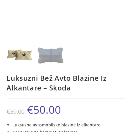
Luksuzni Bež Avto Blazine Iz
Alkantare – Skoda
€
50.00
Izvirna
Trenutna
€
59.00
cena
cena
je
je:
bila:
€50.00.
€59.00.
Luksuzne avtomobilske blazine iz alkantare!