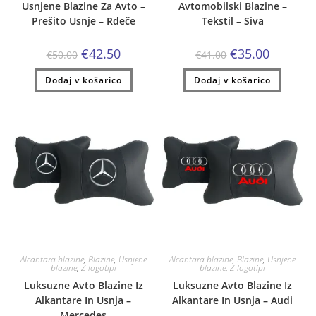
Usnjene Blazine Za Avto –
Avtomobilski Blazine –
Prešito Usnje – Rdeče
Tekstil – Siva
Izvirna
Trenutna
Izvirna
Trenutna
€
42.50
€
35.00
€
50.00
€
41.00
cena
cena
cena
cena
je
je:
je
je:
Dodaj v košarico
bila:
€42.50.
Dodaj v košarico
bila:
€35.00.
€50.00.
€41.00.
Alcantara blazine
,
Blazine
,
Usnjene
Alcantara blazine
,
Blazine
,
Usnjene
blazine
,
Z logotipi
blazine
,
Z logotipi
Luksuzne Avto Blazine Iz
Luksuzne Avto Blazine Iz
Alkantare In Usnja –
Alkantare In Usnja – Audi
Mercedes