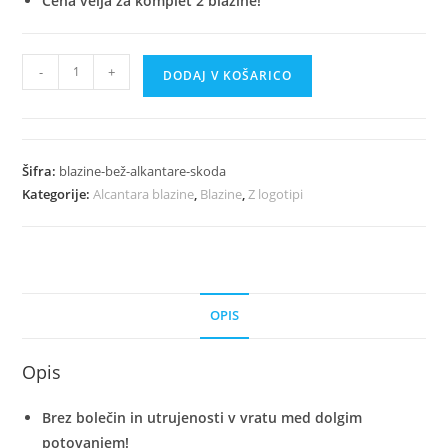
Cena velja za komplet 2 blazine!
Luksuzni
-
+
DODAJ V KOŠARICO
Bež
Avto
Blazine
Iz
Šifra:
blazine-bež-alkantare-skoda
Alkantare
Kategorije:
Alcantara blazine
,
Blazine
,
Z logotipi
-
Skoda
količina
OPIS
Opis
Brez bolečin in utrujenosti v vratu med dolgim
potovanjem!