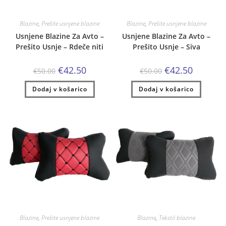
Blazine
,
Prešite usnjene blazine
Blazine
,
Prešite usnjene blazine
Usnjene Blazine Za Avto –
Usnjene Blazine Za Avto –
Prešito Usnje – Rdeče niti
Prešito Usnje – Siva
Izvirna
Trenutna
Izvirna
Trenutna
€
42.50
€
42.50
€
50.00
€
50.00
cena
cena
cena
cena
je
je:
je
je:
Dodaj v košarico
bila:
€42.50.
Dodaj v košarico
bila:
€42.50.
€50.00.
€50.00.
Blazine
,
Prešite usnjene blazine
Blazine
,
Tekstil blazine